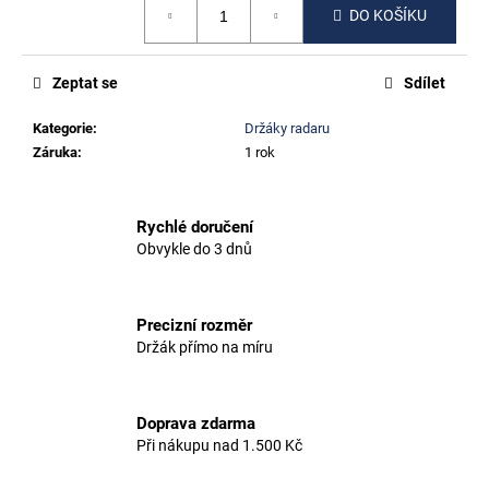
č
DO KOŠÍKU
cena:
u
j
e
Zeptat se
Sdílet
m
e
Kategorie
:
Držáky radaru
Záruka
:
1 rok
CUBE
AGREE
C:62
Rychlé doručení
Obvykle do 3 dnů
500
Kč
Precizní rozměr
Držák přímo na míru
Doprava zdarma
Při nákupu nad 1.500 Kč