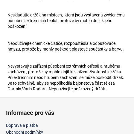
Neskladujte držák na místech, která jsou vystavena zvýšenému
působení extrémních teplot, protože by mohlo dojít k jeho
poškození.
Nepoužívejte chemické čističe, rozpouštědla a odpuzovače
hmyzu, protože by mohly poškodit plastové součástky a barvu.
Nevystavujte zařízení působení extrémních otřesů a hrubému
zacházení, protože by mohlo dojít ke snížení životnosti držáku.
Při extrémním nebo hrubém zacházení se může poškodit držák.
Je to schválně, aby se nepoškodila bajonetová část tělesa
Garmin Varia Radaru. Nepoužívejte poškozený držák.
Z
á
Informace pro vás
p
a
Doprava a platba
t
Obchodní podmínky