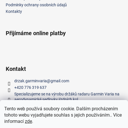
í
Podmínky ochrany osobních údajů
Kontakty
Přijímáme online platby
Kontakt
drzak.garminvaria
@
gmail.com
+420 776 319 637
Specializujeme se na výrobu držáků radaru Garmin Varia na
aerodynamické sedlovky jízdních kol.
Tento web používá soubory cookie. Dalším procházením
tohoto webu vyjadřujete souhlas s jejich používáním.. Více
Facebook
informací
zde
.