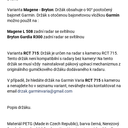
Varianta
Magene - Bryton
: Držák obsahuje o 90° pootočený
bajonet Garmin. Držák s otočenou bajonetovou vložkou
Garmin
možno použít na :
Magene L 508
zadní radar se svítilnou
Bryton Gardia R300
zadní radar se svítilnou
Varianta
RCT 715
: Držák je určen na radar s kamerou RCT 715.
Tento držák není kompatibilní s radary bez kamery! Na tento
držák se musí vždy nainstalovat pákový upínací mechanizmus z
originálního gumičkového držáku dodávaného k radaru.
V případě, že hledáte držák na Garmin Varia
RCT 715
s kamerou
a nenajdete ho v seznamu variant, neváhejte nás kontaktovat na
email
drzak.garminvaria@gmail.com
Popis držáku.
Materiál PETG (Made in Czech Republic), barva černá, Nerezový