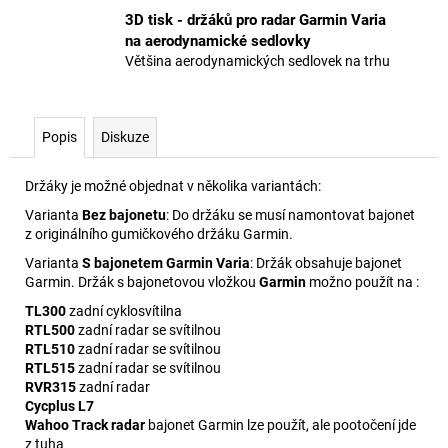
3D tisk - držáků pro radar Garmin Varia
na aerodynamické sedlovky
Většina aerodynamických sedlovek na trhu
Popis
Diskuze
Držáky je možné objednat v několika variantách:
Varianta
Bez bajonetu
: Do držáku se musí namontovat bajonet
z originálního gumičkového držáku Garmin.
Varianta
S bajonetem Garmin Varia
: Držák obsahuje bajonet
Garmin. Držák s bajonetovou vložkou
Garmin
možno použít na :
TL300
zadní cyklosvítilna
RTL500
zadní radar se svítilnou
RTL510
zadní radar se svítilnou
RTL515
zadní radar se svítilnou
RVR315
zadní radar
Cycplus L7
Wahoo Track radar
bajonet Garmin lze použít, ale pootočení jde
z tuha