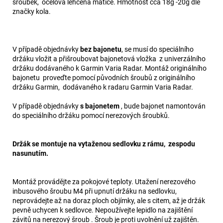
šroubek, ocelová lehčená matice. Hmotnost cca 18g -20g dle
značky kola.
V případě objednávky
bez bajonetu
, se musí do speciálního
držáku vložit a přišroubovat bajonetová vložka z univerzálního
držáku dodávaného k Garmin Varia Radar. Montáž originálního
bajonetu proveďte pomocí původních šroubů z originálního
držáku Garmin, dodávaného k radaru Garmin Varia Radar.
V případě objednávky
s bajonetem
, bude bajonet namontován
do speciálního držáku pomocí nerezových šroubků.
Držák se montuje na vytaženou sedlovku z rámu, zespodu
nasunutím.
Montáž provádějte za pokojové teploty. Utažení nerezového
inbusového šroubu M4 při upnutí držáku na sedlovku,
neprovádejte až na doraz ploch objímky, ale s citem, až je držák
pevně uchycen k sedlovce. Nepoužívejte lepidlo na zajištění
závitů na nerezový šroub . Šroub je proti uvolnění už zajištěn.