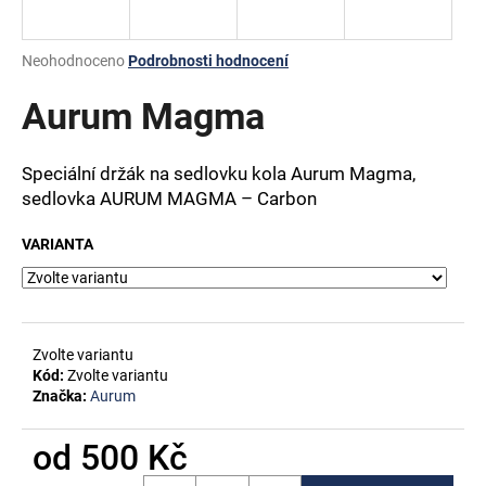
a
j
Průměrné
Neohodnoceno
Podrobnosti hodnocení
í
hodnocení
produktu
Aurum Magma
t
je
?
0,0
z
Speciální držák na sedlovku kola Aurum Magma,
5
sedlovka
AURUM MAGMA – Carbon
hvězdiček.
VARIANTA
HLEDAT
D
Zvolte variantu
o
Kód:
Zvolte variantu
p
Značka:
Aurum
o
r
od
500 Kč
u
Měrná