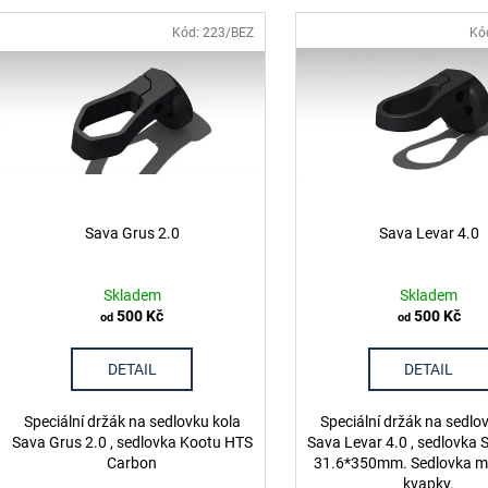
p
V
r
ý
Kód:
223/BEZ
Kó
o
p
d
u
s
k
p
t
r
ů
o
d
Sava Grus 2.0
Sava Levar 4.0
u
k
Skladem
Skladem
t
500 Kč
500 Kč
od
od
ů
DETAIL
DETAIL
Speciální držák na sedlovku kola
Speciální držák na sedlo
Sava Grus 2.0 , sedlovka Kootu HTS
Sava Levar 4.0 , sedlovka 
Carbon
31.6*350mm. Sedlovka m
kvapky.