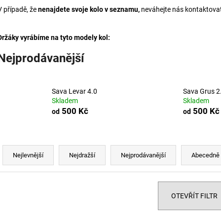
GIANT PROPEL ADVANCED ROK 2017
COLNAGO V5RS
V případě, že
nenajdete svoje kolo v seznamu,
neváhejte nás kontaktova
500 Kč
500 Kč
Držáky vyrábíme na tyto modely kol:
Nejprodávanější
Sava Levar 4.0
Sava Grus 2
Skladem
Skladem
500 Kč
500 Kč
od
od
Ř
a
Nejlevnější
Nejdražší
Nejprodávanější
Abecedně
z
e
n
OTEVŘÍT FILTR
í