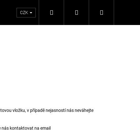
Hledat
Přihlášení
Nákupní
CZK
košík
tovou vložku, v případě nejasností nás neváhejte
Následující
 nás kontaktovat na email