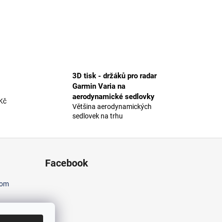
3D tisk - držáků pro radar
Garmin Varia na
aerodynamické sedlovky
Kč
Většina aerodynamických
sedlovek na trhu
Facebook
com
 držáků
rodynami