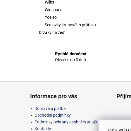
Wilier
Winspace
Yoeleo
Sedlovky kruhového průřezu
Držáky na zeď
Rychlé doručení
Obvykle do 3 dnů
Z
á
Informace pro vás
Přijí
p
a
Doprava a platba
t
Obchodní podmínky
í
Podmínky ochrany osobních údajů
Kontakty
Tento web p