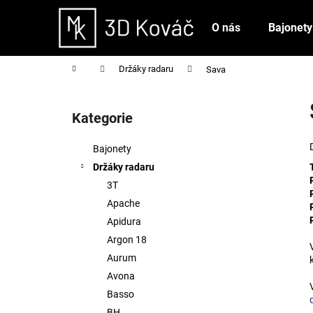
K
Přejít
na
o
O nás
Bajonety
obsah
Zpět
Zpět
š
do
do
í
Domů
Držáky radaru
Sava
obchodu
obchodu
k
P
o
Kategorie
Přeskočit
s
kategorie
t
Bajonety
r
Držáky radaru
a
3T
n
Apache
n
Apidura
í
Argon 18
p
Aurum
a
Avona
n
Basso
e
BH