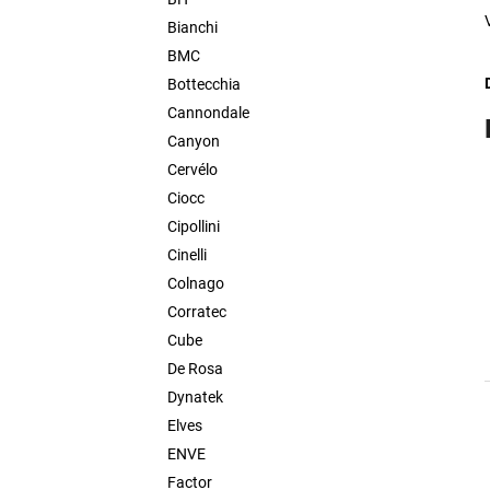
PINARELLO DOGMA F 2022
l
Bianchi
500 Kč
BMC
Bottecchia
Cannondale
Canyon
Cervélo
Ciocc
Cipollini
Cinelli
Colnago
Corratec
Cube
De Rosa
Dynatek
Elves
ENVE
Factor