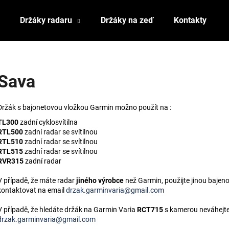
Držáky radaru
Držáky na zeď
Kontakty
Co potřebujete najít?
Sava
HLEDAT
Držák s bajonetovou vložkou Garmin možno použít na :
TL300
zadní cyklosvítilna
RTL500
zadní radar se svítilnou
Doporučujeme
RTL510
zadní radar se svítilnou
RTL515
zadní radar se svítilnou
RVR315
zadní radar
V případě, že máte radar
jiného výrobce
než Garmin, použijte jinou bajeno
kontaktovat na email
drzak.garminvaria@gmail.com
V případě, že hledáte držák na Garmin Varia
RCT715
s kamerou neváhejte
drzak.garminvaria@gmail.com