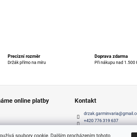
s
u
Precizní rozměr
Doprava zdarma
Držák přímo na míru
Při nákupu nad 1.500 
máme online platby
Kontakt
drzak.garminvaria
@
gmail.
+420 776 319 637
Specializujeme se na výrobu
radaru Garmin Varia na ae
oužívá soubory cookie. Dalším procházením tohoto