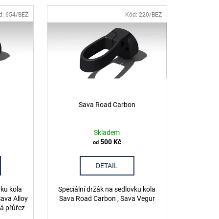
d:
654/BEZ
Kód:
220/BEZ
Sava Road Carbon
Skladem
500 Kč
od
DETAIL
vku kola
Speciální držák na sedlovku kola
Sava Alloy
Sava Road Carbon , Sava Vegur
á přůřez