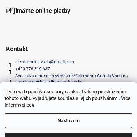
č
u
Přijímáme online platby
j
e
m
e
Kontakt
PINARELLO
GREVIL,
drzak.garminvaria
@
gmail.com
PARIS,
GAN,
+420 776 319 637
F8,
Specializujeme se na výrobu držáků radaru Garmin Varia na
F10
aerodynamické sedlovky jízdních kol.
500
Tento web používá soubory cookie. Dalším procházením
Kč
tohoto webu vyjadřujete souhlas s jejich používáním.. Více
Facebook
informací
zde
.
Nastavení
Vytvořil Shoptet