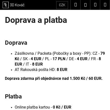
K
Přejít
Hledat
Nákup
M
Přihlášení
CZK
na
o
obsah
Zpět
Zpět
košík
š
Doprava a platba
í
C
k
o
p
Doprava
o
t
Zásilkovna / Packeta (Pobočky a boxy - PP): CZ -
79
ř
Kč
/ SK -
4 EUR
/ PL -
17 PLN
/ DE -
4 EUR
/ FR -
8
e
EUR
/ IT -
8 EUR
AT Rakouská pošta HD:
8 EUR
b
u
Doprava zdarma při objednávce nad 1.500 Kč / 60 EUR.
j
e
Platba
t
e
Online platba kartou -
0 Kč / EUR
n