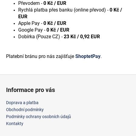
Převodem -
0 Kč / EUR
a
Rychlá platba přes banku (online převod) -
0 Kč /
j
EUR
í
Apple Pay -
0 Kč / EUR
Google Pay -
0 Kč / EUR
t
Dobírka (Pouze CZ) -
23 Kč / 0,92 EUR
?
Platební bránu pro nás zajišťuje
ShoptetPay
.
HLEDAT
Z
á
Informace pro vás
p
D
a
o
Doprava a platba
t
p
Obchodní podmínky
o
í
Podmínky ochrany osobních údajů
r
Kontakty
u