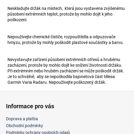
Neskladujte držák na místech, která jsou vystavena zvýšenému
působení extrémních teplot, protože by mohlo dojít k jeho
poškození.
Nepoužívejte chemické čističe, rozpouštědla a odpuzovače
hmyzu, protože by mohly poškodit plastové součástky a barvu.
Nevystavujte zařízení působení extrémních otřesů a hrubému
zacházení, protože by mohlo dojít ke snížení životnosti držáku.
Při extrémním nebo hrubém zacházení se může poškodit držák.
Je to schválně, aby se nepoškodila bajonetová část tělesa
Garmin Varia Radaru. Nepoužívejte poškozený držák.
Z
á
Informace pro vás
p
a
Doprava a platba
t
Obchodní podmínky
í
Podmínky ochrany osobních údajů