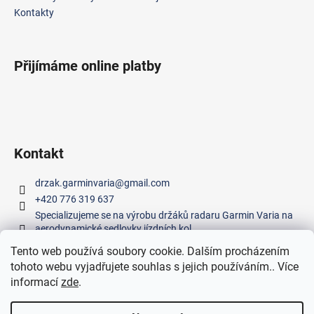
Kontakty
Přijímáme online platby
Kontakt
drzak.garminvaria
@
gmail.com
+420 776 319 637
Specializujeme se na výrobu držáků radaru Garmin Varia na
aerodynamické sedlovky jízdních kol.
Tento web používá soubory cookie. Dalším procházením
tohoto webu vyjadřujete souhlas s jejich používáním.. Více
Facebook
informací
zde
.