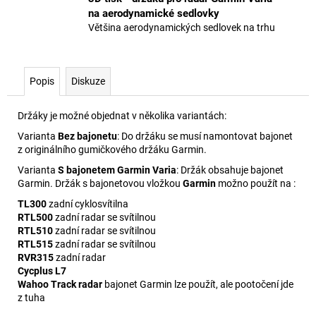
na aerodynamické sedlovky
Většina aerodynamických sedlovek na trhu
Popis
Diskuze
Držáky je možné objednat v několika variantách:
Varianta
Bez bajonetu
: Do držáku se musí namontovat bajonet
z originálního gumičkového držáku Garmin.
Varianta
S bajonetem Garmin Varia
: Držák obsahuje bajonet
Garmin. Držák s bajonetovou vložkou
Garmin
možno použít na :
TL300
zadní cyklosvítilna
RTL500
zadní radar se svítilnou
RTL510
zadní radar se svítilnou
RTL515
zadní radar se svítilnou
RVR315
zadní radar
Cycplus L7
Wahoo Track radar
bajonet Garmin lze použít, ale pootočení jde
z tuha