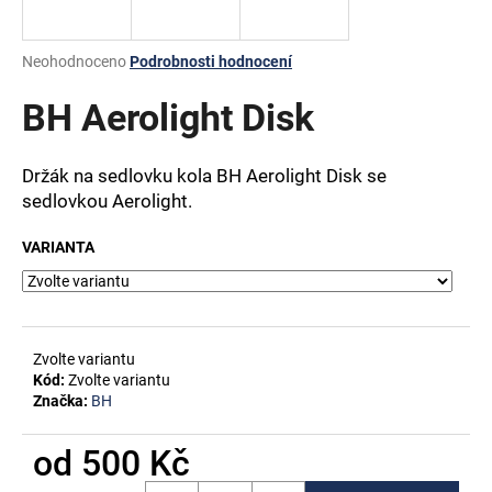
a
j
Průměrné
Neohodnoceno
Podrobnosti hodnocení
í
hodnocení
produktu
BH Aerolight Disk
t
je
?
0,0
z
Držák na sedlovku kola BH Aerolight Disk se
5
sedlovkou Aerolight.
hvězdiček.
VARIANTA
HLEDAT
D
Zvolte variantu
o
Kód:
Zvolte variantu
p
Značka:
BH
o
r
od
500 Kč
u
Měrná