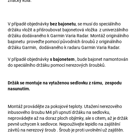
značky kola.
V případě objednávky
bez bajonetu
, se musí do speciálního
držáku vložit a přišroubovat bajonetová vložka z univerzálního
držáku dodávaného k Garmin Varia Radar. Montáž originálního
bajonetu proveďte pomocí původních šroubů z originálního
držáku Garmin, dodávaného k radaru Garmin Varia Radar.
V případě objednávky
s bajonetem
, bude bajonet namontován
do speciálního držáku pomocí nerezových šroubků.
Držák se montuje na vytaženou sedlovku z rámu, zespodu
nasunutím.
Montáž provádějte za pokojové teploty. Utažení nerezového
inbusového šroubu M4 při upnutí držáku na sedlovku,
neprovádejte až na doraz ploch objímky, ale s citem, až je držák
pevně uchycen k sedlovce. Nepoužívejte lepidlo na zajištění
závitů na nerezový šroub . Šroub je proti uvolnění už zajištěn.