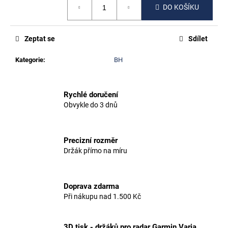
č
DO KOŠÍKU
cena:
u
j
e
Zeptat se
Sdílet
m
e
Kategorie
:
BH
TREK
Rychlé doručení
MADONE
GEN8
Obvykle do 3 dnů
500
Kč
Precizní rozměr
Držák přímo na míru
Doprava zdarma
Při nákupu nad 1.500 Kč
3D tisk - držáků pro radar Garmin Varia