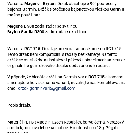
Varianta
Magene - Bryton
: Držák obsahuje o 90° pootočený
bajonet Garmin. Držák s otočenou bajonetovou vložkou
Garmin
možno použít na :
Magene L 508
zadní radar se svítilnou
Bryton Gardia R300
zadní radar se svítilnou
Varianta
RCT 715
: Držák je určen na radar s kamerou RCT 715.
Tento držák není kompatibilní s radary bez kamery! Na tento
držák se musí vždy nainstalovat pákový upínací mechanizmus z
originálního gumičkového držáku dodávaného k radaru.
V případě, že hledáte držák na Garmin Varia
RCT 715
s kamerou
a nenajdete ho v seznamu variant, neváhejte nás kontaktovat na
email
drzak.garminvaria@gmail.com
Popis držáku.
Materiál PETG (Made in Czech Republic), barva černá, Nerezový
šroubek, ocelová lehčená matice. Hmotnost cca 18g -20g dle