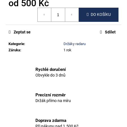
č
od
500 Kč
u
Měrná
j
DO KOŠÍKU
cena:
e
m
e
Zeptat se
Sdílet
Kategorie
:
Držáky radaru
CERVÉLO
Záruka
:
1 rok
R5
500
Kč
Rychlé doručení
Obvykle do 3 dnů
Precizní rozměr
Držák přímo na míru
Doprava zdarma
Při nákupu nad 1.500 Kč