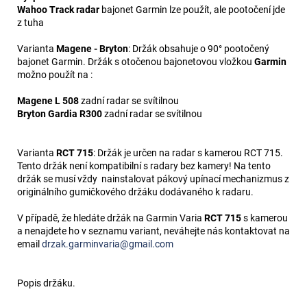
Wahoo Track radar
bajonet Garmin lze použít, ale pootočení jde
z tuha
Varianta
Magene - Bryton
: Držák obsahuje o 90° pootočený
bajonet Garmin. Držák s otočenou bajonetovou vložkou
Garmin
možno použít na :
Magene L 508
zadní radar se svítilnou
Bryton Gardia R300
zadní radar se svítilnou
Varianta
RCT 715
: Držák je určen na radar s kamerou RCT 715.
Tento držák není kompatibilní s radary bez kamery! Na tento
držák se musí vždy nainstalovat pákový upínací mechanizmus z
originálního gumičkového držáku dodávaného k radaru.
V případě, že hledáte držák na Garmin Varia
RCT 715
s kamerou
a nenajdete ho v seznamu variant, neváhejte nás kontaktovat na
email
drzak.garminvaria@gmail.com
Popis držáku.