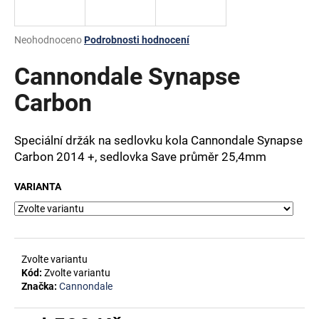
a
j
Průměrné
Neohodnoceno
Podrobnosti hodnocení
í
hodnocení
produktu
Cannondale Synapse
t
je
?
0,0
Carbon
z
5
hvězdiček.
Speciální držák na sedlovku kola Cannondale Synapse
Carbon 2014 +, sedlovka Save průměr 25,4mm
HLEDAT
VARIANTA
D
o
p
Zvolte variantu
o
Kód:
Zvolte variantu
Značka:
Cannondale
r
u