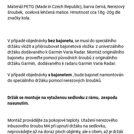
Materiál PETG (Made in Czech Republic), barva černá, Nerezový
šroubek, ocelová lehčená matice. Hmotnost cca 18g -20g dle
značky kola.
V případě objednávky
bez bajonetu
, se musí do speciálního
držáku vložit a přišroubovat bajonetová vložka z univerzálního
držáku dodávaného k Garmin Varia Radar. Montáž originálního
bajonetu proveďte pomocí původních šroubů z originálního
držáku Garmin, dodávaného k radaru Garmin Varia Radar.
V případě objednávky
s bajonetem
, bude bajonet namontován
do speciálního držáku pomocí nerezových šroubků.
Držák se montuje na vytaženou sedlovku z rámu, zespodu
nasunutím.
Montáž provádějte za pokojové teploty. Utažení nerezového
inbusového šroubu M4 při upnutí držáku na sedlovku,
neprovádejte až na doraz ploch objímky, ale s citem, až je držák