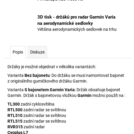
3D tisk - držáků pro radar Garmin Varia
na aerodynamické sedlovky
Většina aerodynamických sedlovek na trhu
Popis
Diskuze
Držáky je možné objednat v několika variantách:
Varianta
Bez bajonetu
: Do držáku se musí namontovat bajonet
z originálního gumičkového držáku Garmin.
Varianta
S bajonetem Garmin Varia
: Držák obsahuje bajonet
Garmin. Držák s bajonetovou vložkou
Garmin
možno použít na :
TL300
zadní cyklosvítilna
RTL500
zadní radar se svítilnou
RTL510
zadní radar se svítilnou
RTL515
zadní radar se svítilnou
RVR315
zadní radar
Cycplus L7