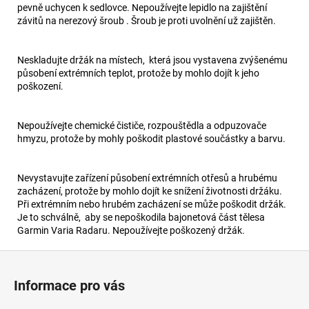
pevně uchycen k sedlovce. Nepoužívejte lepidlo na zajištění
závitů na nerezový šroub . Šroub je proti uvolnění už zajištěn.
Neskladujte držák na místech, která jsou vystavena zvýšenému
působení extrémních teplot, protože by mohlo dojít k jeho
poškození.
Nepoužívejte chemické čističe, rozpouštědla a odpuzovače
hmyzu, protože by mohly poškodit plastové součástky a barvu.
Nevystavujte zařízení působení extrémních otřesů a hrubému
zacházení, protože by mohlo dojít ke snížení životnosti držáku.
Při extrémním nebo hrubém zacházení se může poškodit držák.
Je to schválně, aby se nepoškodila bajonetová část tělesa
Garmin Varia Radaru. Nepoužívejte poškozený držák.
Z
á
Informace pro vás
p