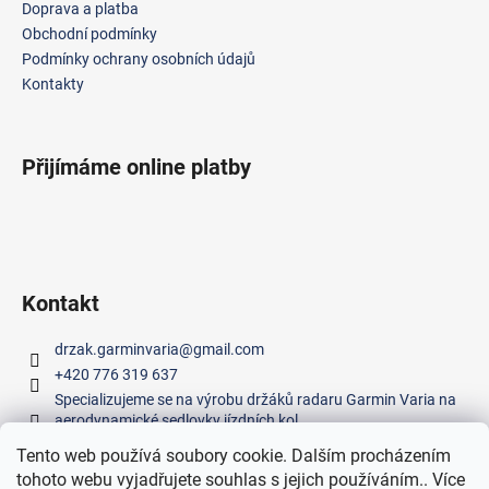
a
Doprava a platba
t
Obchodní podmínky
í
Podmínky ochrany osobních údajů
Kontakty
Přijímáme online platby
Kontakt
drzak.garminvaria
@
gmail.com
+420 776 319 637
Specializujeme se na výrobu držáků radaru Garmin Varia na
aerodynamické sedlovky jízdních kol.
Tento web používá soubory cookie. Dalším procházením
tohoto webu vyjadřujete souhlas s jejich používáním.. Více