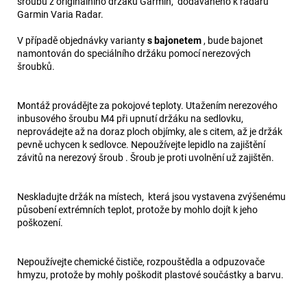
šroubů z originálního držáku Garmin, dodávaného k radaru
Garmin Varia Radar.
V případě objednávky varianty
s bajonetem
, bude bajonet
namontován do speciálního držáku pomocí nerezových
šroubků.
Montáž provádějte za pokojové teploty. Utažením nerezového
inbusového šroubu M4 při upnutí držáku na sedlovku,
neprovádejte až na doraz ploch objímky, ale s citem, až je držák
pevně uchycen k sedlovce. Nepoužívejte lepidlo na zajištění
závitů na nerezový šroub . Šroub je proti uvolnění už zajištěn.
Neskladujte držák na místech, která jsou vystavena zvýšenému
působení extrémních teplot, protože by mohlo dojít k jeho
poškození.
Nepoužívejte chemické čističe, rozpouštědla a odpuzovače
hmyzu, protože by mohly poškodit plastové součástky a barvu.