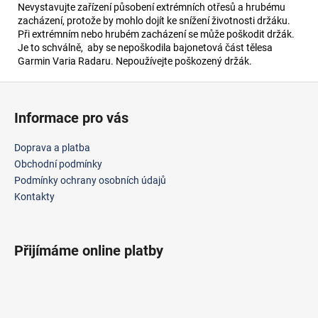
Nevystavujte zařízení působení extrémních otřesů a hrubému
zacházení, protože by mohlo dojít ke snížení životnosti držáku.
Při extrémním nebo hrubém zacházení se může poškodit držák.
Je to schválně, aby se nepoškodila bajonetová část tělesa
Garmin Varia Radaru. Nepoužívejte poškozený držák.
Z
á
Informace pro vás
p
a
Doprava a platba
t
Obchodní podmínky
í
Podmínky ochrany osobních údajů
Kontakty
Přijímáme online platby