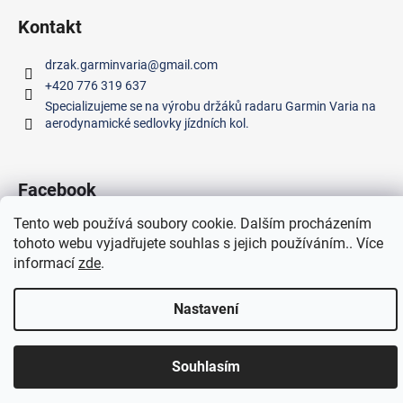
Kontakt
drzak.garminvaria
@
gmail.com
+420 776 319 637
Specializujeme se na výrobu držáků radaru Garmin Varia na
aerodynamické sedlovky jízdních kol.
Facebook
Tento web používá soubory cookie. Dalším procházením
tohoto webu vyjadřujete souhlas s jejich používáním.. Více
informací
zde
.
Vytvořil Shoptet
Copyright 2026
3D Kováč
. Všechna práva vyhrazena.
Nastavení
Souhlasím