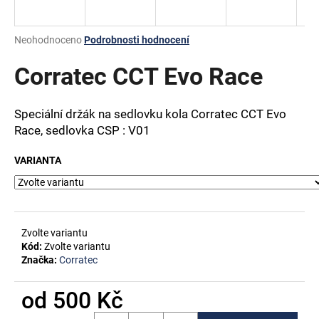
a
j
Průměrné
Neohodnoceno
Podrobnosti hodnocení
í
hodnocení
produktu
Corratec CCT Evo Race
t
je
?
0,0
z
Speciální držák na sedlovku kola Corratec CCT Evo
5
Race, sedlovka
CSP : V01
hvězdiček.
VARIANTA
HLEDAT
D
Zvolte variantu
o
Kód:
Zvolte variantu
p
Značka:
Corratec
o
r
od
500 Kč
u
Měrná