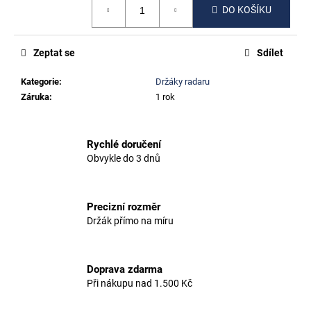
č
DO KOŠÍKU
cena:
u
j
e
Zeptat se
Sdílet
m
e
Kategorie
:
Držáky radaru
Záruka
:
1 rok
CERVÉLO
R5
Rychlé doručení
500
Obvykle do 3 dnů
Kč
Precizní rozměr
Držák přímo na míru
Doprava zdarma
Při nákupu nad 1.500 Kč