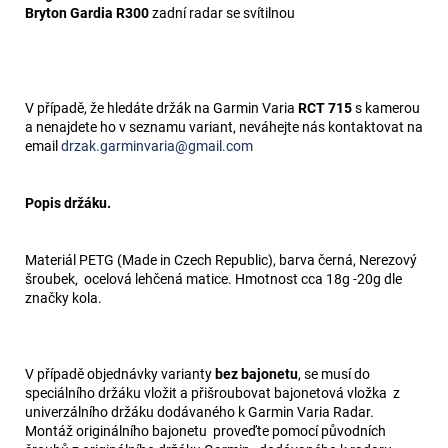
Bryton Gardia R300
zadní radar se svítilnou
V případě, že hledáte držák na Garmin Varia
RCT 715
s kamerou
a nenajdete ho v seznamu variant, neváhejte nás kontaktovat na
email
drzak.garminvaria@gmail.com
Popis držáku.
Materiál PETG (Made in Czech Republic), barva černá, Nerezový
šroubek, ocelová lehčená matice. Hmotnost cca 18g -20g dle
značky kola.
V případě objednávky varianty
bez bajonetu
, se musí do
speciálního držáku vložit a přišroubovat bajonetová vložka z
univerzálního držáku dodávaného k Garmin Varia Radar.
Montáž originálního bajonetu proveďte pomocí původních