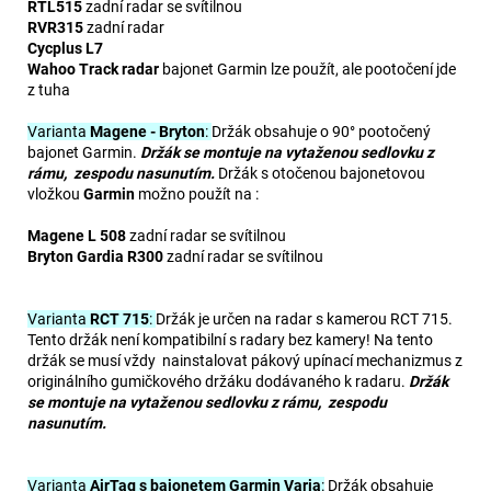
RTL515
zadní radar se svítilnou
RVR315
zadní radar
Cycplus L7
Wahoo Track radar
bajonet Garmin lze použít, ale pootočení jde
z tuha
Varianta
Magene - Bryton
:
Držák obsahuje o 90° pootočený
bajonet Garmin.
Držák se montuje na vytaženou sedlovku z
rámu, zespodu nasunutím.
Držák s otočenou bajonetovou
vložkou
Garmin
možno použít na :
Magene L 508
zadní radar se svítilnou
Bryton Gardia R300
zadní radar se svítilnou
Varianta
RCT 715
:
Držák je určen na radar s kamerou RCT 715.
Tento držák není kompatibilní s radary bez kamery! Na tento
držák se musí vždy nainstalovat pákový upínací mechanizmus z
originálního gumičkového držáku dodávaného k radaru.
Držák
se montuje na vytaženou sedlovku z rámu, zespodu
nasunutím.
Varianta
AirTag s bajonetem Garmin Varia
:
Držák obsahuje