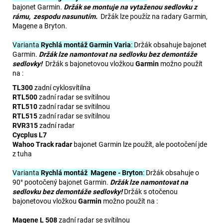
bajonet Garmin.
Držák se montuje na vytaženou sedlovku z
rámu, zespodu nasunutím.
Držák lze použíz na radary Garmin,
Magene a Bryton.
Varianta
Rychlá montáž Garmin Varia
:
Držák obsahuje bajonet
Garmin.
Držák lze namontovat na sedlovku bez demontáže
sedlovky!
Držák s bajonetovou vložkou
Garmin
možno použít
na :
TL300
zadní cyklosvítilna
RTL500
zadní radar se svítilnou
RTL510
zadní radar se svítilnou
RTL515
zadní radar se svítilnou
RVR315
zadní radar
Cycplus L7
Wahoo Track radar
bajonet Garmin lze použít, ale pootočení jde
z tuha
Varianta
Rychlá montáž Magene - Bryton
:
Držák obsahuje o
90° pootočený bajonet Garmin.
Držák lze namontovat na
sedlovku bez demontáže sedlovky!
Držák s otočenou
bajonetovou vložkou
Garmin
možno použít na :
Magene L 508
zadní radar se svítilnou