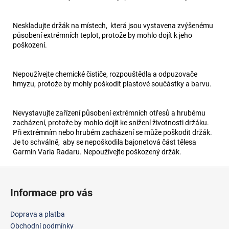
Neskladujte držák na místech, která jsou vystavena zvýšenému
působení extrémních teplot, protože by mohlo dojít k jeho
poškození.
Nepoužívejte chemické čističe, rozpouštědla a odpuzovače
hmyzu, protože by mohly poškodit plastové součástky a barvu.
Nevystavujte zařízení působení extrémních otřesů a hrubému
zacházení, protože by mohlo dojít ke snížení životnosti držáku.
Při extrémním nebo hrubém zacházení se může poškodit držák.
Je to schválně, aby se nepoškodila bajonetová část tělesa
Garmin Varia Radaru. Nepoužívejte poškozený držák.
Z
á
Informace pro vás
p
a
Doprava a platba
t
Obchodní podmínky