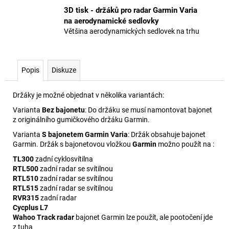
3D tisk - držáků pro radar Garmin Varia
na aerodynamické sedlovky
Většina aerodynamických sedlovek na trhu
Popis
Diskuze
Držáky je možné objednat v několika variantách:
Varianta
Bez bajonetu
: Do držáku se musí namontovat bajonet
z originálního gumičkového držáku Garmin.
Varianta
S bajonetem Garmin Varia
: Držák obsahuje bajonet
Garmin. Držák s bajonetovou vložkou
Garmin
možno použít na :
TL300
zadní cyklosvítilna
RTL500
zadní radar se svítilnou
RTL510
zadní radar se svítilnou
RTL515
zadní radar se svítilnou
RVR315
zadní radar
Cycplus L7
Wahoo Track radar
bajonet Garmin lze použít, ale pootočení jde
z tuha