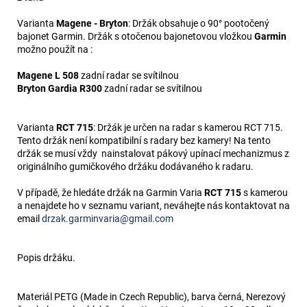
Varianta
Magene - Bryton
: Držák obsahuje o 90° pootočený
bajonet Garmin. Držák s otočenou bajonetovou vložkou
Garmin
možno použít na :
Magene L 508
zadní radar se svítilnou
Bryton Gardia R300
zadní radar se svítilnou
Varianta
RCT 715
: Držák je určen na radar s kamerou RCT 715.
Tento držák není kompatibilní s radary bez kamery! Na tento
držák se musí vždy nainstalovat pákový upínací mechanizmus z
originálního gumičkového držáku dodávaného k radaru.
V případě, že hledáte držák na Garmin Varia
RCT 715
s kamerou
a nenajdete ho v seznamu variant, neváhejte nás kontaktovat na
email
drzak.garminvaria@gmail.com
Popis držáku.
Materiál PETG (Made in Czech Republic), barva černá, Nerezový