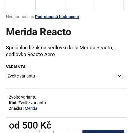
a
j
Průměrné
Neohodnoceno
Podrobnosti hodnocení
í
hodnocení
produktu
Merida Reacto
t
je
?
0,0
z
Speciální držák na sedlovku kola Merida Reacto,
5
sedlovka Reacto Aero
hvězdiček.
VARIANTA
HLEDAT
D
Zvolte variantu
o
Kód:
Zvolte variantu
p
Značka:
Merida
o
r
od
500 Kč
u
Měrná