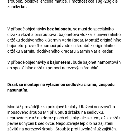
šroubek, ocelová lehčená matice. Hmotnost cca 18g -20g dle
značky kola.
V případě objednávky
bez bajonetu
, se musí do speciálního
držáku vložit a přišroubovat bajonetová vložka z univerzálního
držáku dodávaného k Garmin Varia Radar. Montáž originálního
bajonetu proveďte pomocí původních šroubů z originálního
držáku Garmin, dodávaného k radaru Garmin Varia Radar.
V případě objednávky
s bajonetem
, bude bajonet namontován
do speciálního držáku pomocí nerezových šroubků.
Držák se montuje na vytaženou sedlovku z rámu, zespodu
nasunutím.
Montáž provádějte za pokojové teploty. Utažení nerezového
inbusového šroubu M4 při upnutí držáku na sedlovku,
neprovádejte až na doraz ploch objímky, ale s citem, až je držák
pevně uchycen k sedlovce. Nepoužívejte lepidlo na zajištění
závitů na nerezový šroub . Šroub je proti uvolnění už zajištěn.