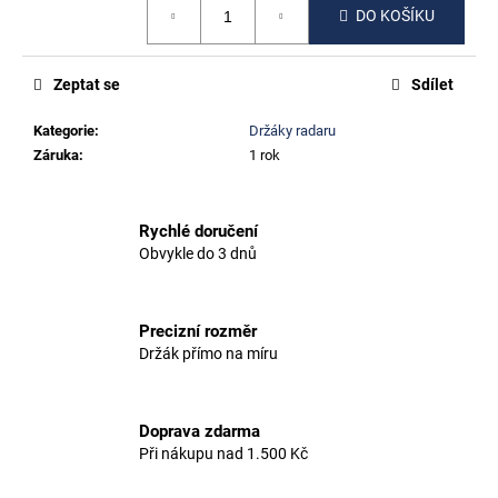
č
DO KOŠÍKU
cena:
u
j
e
Zeptat se
Sdílet
m
e
Kategorie
:
Držáky radaru
Záruka
:
1 rok
SEDLOVKA
KRUHOVÉHO
PRŮŘEZU
Rychlé doručení
DĚLENÁ
Obvykle do 3 dnů
650
Kč
Precizní rozměr
Držák přímo na míru
Doprava zdarma
Při nákupu nad 1.500 Kč