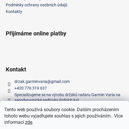
í
Podmínky ochrany osobních údajů
Kontakty
Přijímáme online platby
Kontakt
drzak.garminvaria
@
gmail.com
+420 776 319 637
Specializujeme se na výrobu držáků radaru Garmin Varia na
aerodynamické sedlovky jízdních kol.
Tento web používá soubory cookie. Dalším procházením
tohoto webu vyjadřujete souhlas s jejich používáním.. Více
Facebook
informací
zde
.