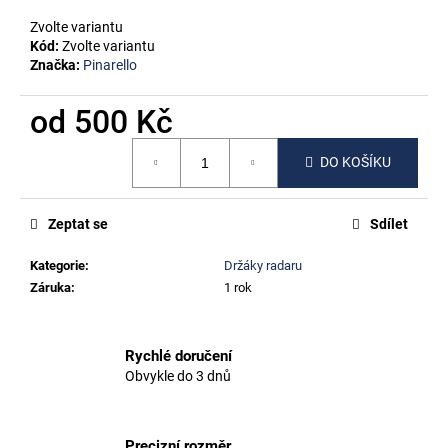
č
u
Zvolte variantu
j
Kód:
Zvolte variantu
Značka:
Pinarello
e
m
e
od
500 Kč
Měrná
DO KOŠÍKU
cena:
CANNONDALE
SUPERSIX
EVO
Zeptat se
Sdílet
500
Kč
Kategorie
:
Držáky radaru
Záruka
:
1 rok
Rychlé doručení
Obvykle do 3 dnů
Precizní rozměr