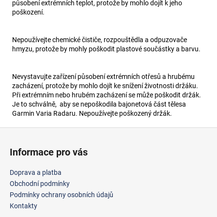
působení extrémních teplot, protože by mohlo dojít k jeho
poškození.
Nepoužívejte chemické čističe, rozpouštědla a odpuzovače
hmyzu, protože by mohly poškodit plastové součástky a barvu.
Nevystavujte zařízení působení extrémních otřesů a hrubému
zacházení, protože by mohlo dojít ke snížení životnosti držáku.
Při extrémním nebo hrubém zacházení se může poškodit držák.
Je to schválně, aby se nepoškodila bajonetová část tělesa
Garmin Varia Radaru. Nepoužívejte poškozený držák.
Z
á
Informace pro vás
p
a
Doprava a platba
t
Obchodní podmínky
í
Podmínky ochrany osobních údajů
Kontakty