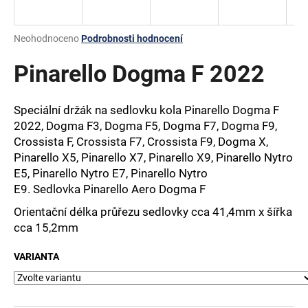
a
j
Průměrné
Neohodnoceno
Podrobnosti hodnocení
í
hodnocení
produktu
Pinarello Dogma F 2022
t
je
?
0,0
z
Speciální držák na sedlovku kola Pinarello Dogma F
5
2022, Dogma F3, Dogma F5, Dogma F7, Dogma F9,
hvězdiček.
Crossista F, Crossista F7, Crossista F9, Dogma X,
Pinarello X5, Pinarello X7, Pinarello X9, Pinarello Nytro
HLEDAT
E5, Pinarello Nytro E7, Pinarello Nytro
E9. S
edlovka Pinarello Aero Dogma F
Orientační délka průřezu sedlovky cca 41,4mm x šířka
D
cca 15,2mm
o
p
VARIANTA
o
r
u