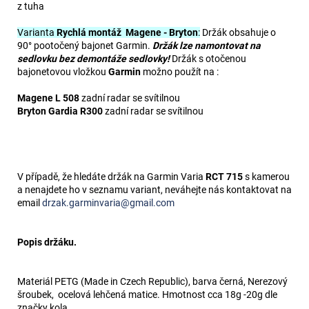
z tuha
Varianta
Rychlá montáž Magene - Bryton
:
Držák obsahuje o
90° pootočený bajonet Garmin.
Držák lze namontovat na
sedlovku bez demontáže sedlovky!
Držák s otočenou
bajonetovou vložkou
Garmin
možno použít na :
Magene L 508
zadní radar se svítilnou
Bryton Gardia R300
zadní radar se svítilnou
V případě, že hledáte držák na Garmin Varia
RCT 715
s kamerou
a nenajdete ho v seznamu variant, neváhejte nás kontaktovat na
email
drzak.garminvaria@gmail.com
Popis držáku.
Materiál PETG (Made in Czech Republic), barva černá, Nerezový
šroubek, ocelová lehčená matice. Hmotnost cca 18g -20g dle
značky kola.