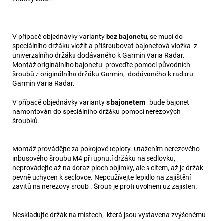
V případě objednávky varianty
bez bajonetu
, se musí do
speciálního držáku vložit a přišroubovat bajonetová vložka z
univerzálního držáku dodávaného k Garmin Varia Radar.
Montáž originálního bajonetu proveďte pomocí původních
šroubů z originálního držáku Garmin, dodávaného k radaru
Garmin Varia Radar.
V případě objednávky varianty
s bajonetem
, bude bajonet
namontován do speciálního držáku pomocí nerezových
šroubků.
Montáž provádějte za pokojové teploty. Utažením nerezového
inbusového šroubu M4 při upnutí držáku na sedlovku,
neprovádejte až na doraz ploch objímky, ale s citem, až je držák
pevně uchycen k sedlovce. Nepoužívejte lepidlo na zajištění
závitů na nerezový šroub . Šroub je proti uvolnění už zajištěn.
Neskladujte držák na místech, která jsou vystavena zvýšenému