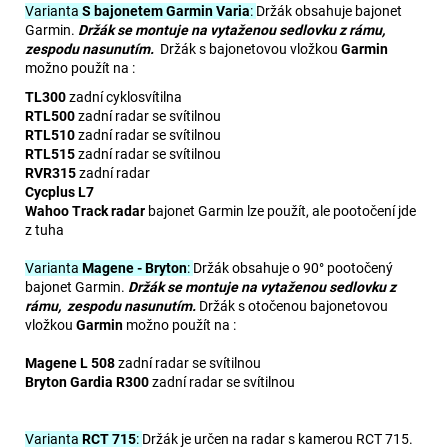
Varianta
S bajonetem Garmin Varia
:
Držák obsahuje bajonet
Garmin.
Držák se montuje na vytaženou sedlovku z rámu,
zespodu nasunutím.
Držák s bajonetovou vložkou
Garmin
možno použít na :
TL300
zadní cyklosvítilna
RTL500
zadní radar se svítilnou
RTL510
zadní radar se svítilnou
RTL515
zadní radar se svítilnou
RVR315
zadní radar
Cycplus L7
Wahoo Track radar
bajonet Garmin lze použít, ale pootočení jde
z tuha
Varianta
Magene - Bryton
:
Držák obsahuje o 90° pootočený
bajonet Garmin.
Držák se montuje na vytaženou sedlovku z
rámu, zespodu nasunutím.
Držák s otočenou bajonetovou
vložkou
Garmin
možno použít na :
Magene L 508
zadní radar se svítilnou
Bryton Gardia R300
zadní radar se svítilnou
Varianta
RCT 715
:
Držák je určen na radar s kamerou RCT 715.