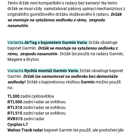
Tento držák není kompatibilní s radary bez kamery! Na tento
držák se musí vždy nainstalovat pákový upínací mechanizmus z
originálního gumičkového držáku dodávaného k radaru.
Držák
se montuje na vytaženou sedlovku z rámu, zespodu
nasunutím.
Varianta
AirTag s bajonetem Garmin Varia
:
Držák obsahuje
bajonet Garmin.
Držák se montuje na vytaženou sedlovku z
rámu, zespodu nasunutím.
Držák lze použíz na radary Garmin,
Magene a Bryton.
Varianta
Rychlá montáž Garmin Varia
:
Držák obsahuje bajonet
Garmin.
Držák lze namontovat na sedlovku bez demontáže
sedlovky!
Držák s bajonetovou vložkou
Garmin
možno použít
na :
TL300
zadní cyklosvítilna
RTL500
zadní radar se svítilnou
RTL510
zadní radar se svítilnou
RTL515
zadní radar se svítilnou
RVR315
zadní radar
Cycplus L7
Wahoo Track radar
bajonet Garmin lze použít, ale pootočení jde