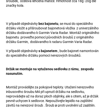
šroubek, ocelová lehčená matice. Hmotnost cca 18g -20g dle
značky kola.
V případě objednávky
bez bajonetu
, se musí do speciálního
držáku vložit a přišroubovat bajonetová vložka z univerzálního
držáku dodávaného k Garmin Varia Radar. Montáž originálního
bajonetu proveďte pomocí původních šroubů z originálního
držáku Garmin, dodávaného k radaru Garmin Varia Radar.
V případě objednávky
s bajonetem
, bude bajonet namontován
do speciálního držáku pomocí nerezových šroubků.
Držák se montuje na vytaženou sedlovku z rámu, zespodu
nasunutím.
Montáž provádějte za pokojové teploty. Utažení nerezového
inbusového šroubu M4 při upnutí držáku na sedlovku,
neprovádejte až na doraz ploch objímky, ale s citem, až je držák
pevně uchycen k sedlovce. Nepoužívejte lepidlo na zajištění
závitů na nerezový šroub . Šroub je proti uvolnění už zajištěn.