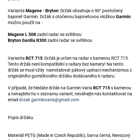
Varianta
Magene - Bryton
: Držák obsahuje o 90° pootočený
bajonet Garmin. Držák s otočenou bajonetovou vložkou
Garmin
možno použít na :
Magene L 508
zadní radar se svítilnou
Bryton Gardia R300
zadní radar se svítilnou
Varianta
RCT 715
: Držák je určen na radar s kamerou RCT 715.
Tento držák není kompatibilní s radary bez kamery! Na tento
držák se musí vždy nainstalovat pákový upínací mechanizmus z
originálního gumičkového držáku dodávaného k radaru.
V případě, že hledáte držák na Garmin Varia
RCT 715
s kamerou
a nenajdete ho v seznamu variant, neváhejte nás kontaktovat na
email
drzak.garminvaria@gmail.com
Popis držáku.
Materiál PETG (Made in Czech Republic), barva černá, Nerezový