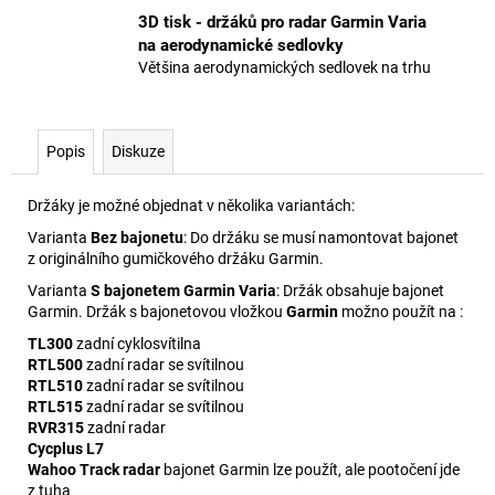
3D tisk - držáků pro radar Garmin Varia
na aerodynamické sedlovky
Většina aerodynamických sedlovek na trhu
Popis
Diskuze
Držáky je možné objednat v několika variantách:
Varianta
Bez bajonetu
: Do držáku se musí namontovat bajonet
z originálního gumičkového držáku Garmin.
Varianta
S bajonetem Garmin Varia
: Držák obsahuje bajonet
Garmin. Držák s bajonetovou vložkou
Garmin
možno použít na :
TL300
zadní cyklosvítilna
RTL500
zadní radar se svítilnou
RTL510
zadní radar se svítilnou
RTL515
zadní radar se svítilnou
RVR315
zadní radar
Cycplus L7
Wahoo Track radar
bajonet Garmin lze použít, ale pootočení jde
z tuha