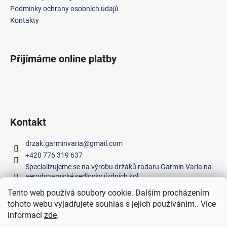
í
Podmínky ochrany osobních údajů
Kontakty
Přijímáme online platby
Kontakt
drzak.garminvaria
@
gmail.com
+420 776 319 637
Specializujeme se na výrobu držáků radaru Garmin Varia na
aerodynamické sedlovky jízdních kol.
Tento web používá soubory cookie. Dalším procházením
tohoto webu vyjadřujete souhlas s jejich používáním.. Více
Facebook
informací
zde
.