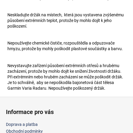
Neskladujte držák na místech, která jsou vystavena zvýšenému
působení extrémních teplot, protože by mohlo dojít k jeho
poškození.
Nepoužívejte chemické čističe, rozpouštědla a odpuzovače
hmyzu, protože by mohly poškodit plastové součástky a barvu.
Nevystavujte zařízení působení extrémních otřesů a hrubému
zacházení, protože by mohlo dojít ke snížení životnosti držáku.
Při extrémním nebo hrubém zacházení se může poškodit držák.
Je to schválně, aby se nepoškodila bajonetová část tělesa
Garmin Varia Radaru. Nepoužívejte poškozený držák.
Z
á
Informace pro vás
p
a
Doprava a platba
t
Obchodní podmínky