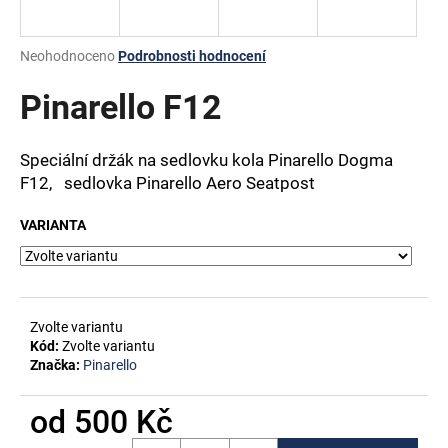
a
j
Průměrné
Neohodnoceno
Podrobnosti hodnocení
í
hodnocení
produktu
Pinarello F12
t
je
?
0,0
z
Speciální držák na sedlovku kola Pinarello Dogma
5
F12,
sedlovka Pinarello Aero Seatpost
hvězdiček.
VARIANTA
HLEDAT
D
Zvolte variantu
o
Kód:
Zvolte variantu
p
Značka:
Pinarello
o
r
od
500 Kč
u
Měrná