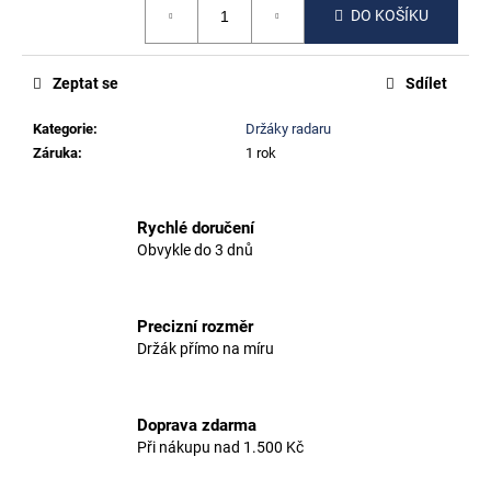
č
DO KOŠÍKU
cena:
u
j
e
Zeptat se
Sdílet
m
e
Kategorie
:
Držáky radaru
Záruka
:
1 rok
PINARELLO
GREVIL,
PARIS,
Rychlé doručení
GAN,
Obvykle do 3 dnů
F8,
F10
500
Precizní rozměr
Kč
Držák přímo na míru
Doprava zdarma
Při nákupu nad 1.500 Kč