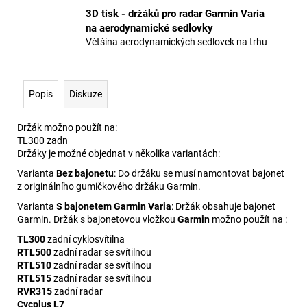
3D tisk - držáků pro radar Garmin Varia
na aerodynamické sedlovky
Většina aerodynamických sedlovek na trhu
Popis
Diskuze
Držák možno použít na:
TL300 zadn
Držáky je možné objednat v několika variantách:
Varianta
Bez bajonetu
: Do držáku se musí namontovat bajonet
z originálního gumičkového držáku Garmin.
Varianta
S bajonetem Garmin Varia
: Držák obsahuje bajonet
Garmin. Držák s bajonetovou vložkou
Garmin
možno použít na :
TL300
zadní cyklosvítilna
RTL500
zadní radar se svítilnou
RTL510
zadní radar se svítilnou
RTL515
zadní radar se svítilnou
RVR315
zadní radar
Cycplus L7