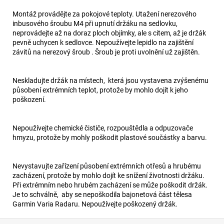
Montáž provádějte za pokojové teploty. Utažení nerezového
inbusového šroubu M4 při upnutí držáku na sedlovku,
neprovádejte až na doraz ploch objímky, ale s citem, až je držák
pevně uchycen k sedlovce. Nepoužívejte lepidlo na zajištění
závitů na nerezový šroub . Šroub je proti uvolnění už zajištěn.
Neskladujte držák na místech, která jsou vystavena zvýšenému
působení extrémních teplot, protože by mohlo dojít k jeho
poškození.
Nepoužívejte chemické čističe, rozpouštědla a odpuzovače
hmyzu, protože by mohly poškodit plastové součástky a barvu.
Nevystavujte zařízení působení extrémních otřesů a hrubému
zacházení, protože by mohlo dojít ke snížení životnosti držáku.
Při extrémním nebo hrubém zacházení se může poškodit držák.
Je to schválně, aby se nepoškodila bajonetová část tělesa
Garmin Varia Radaru. Nepoužívejte poškozený držák.