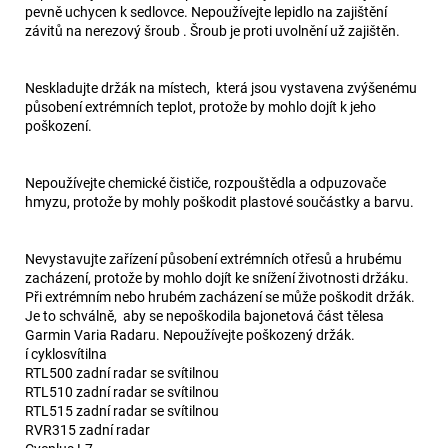
pevně uchycen k sedlovce. Nepoužívejte lepidlo na zajištění
závitů na nerezový šroub . Šroub je proti uvolnění už zajištěn.
Neskladujte držák na místech, která jsou vystavena zvýšenému
působení extrémních teplot, protože by mohlo dojít k jeho
poškození.
Nepoužívejte chemické čističe, rozpouštědla a odpuzovače
hmyzu, protože by mohly poškodit plastové součástky a barvu.
Nevystavujte zařízení působení extrémních otřesů a hrubému
zacházení, protože by mohlo dojít ke snížení životnosti držáku.
Při extrémním nebo hrubém zacházení se může poškodit držák.
Je to schválně, aby se nepoškodila bajonetová část tělesa
Garmin Varia Radaru. Nepoužívejte poškozený držák.
í cyklosvítilna
RTL500 zadní radar se svítilnou
RTL510 zadní radar se svítilnou
RTL515 zadní radar se svítilnou
RVR315 zadní radar