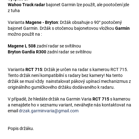
Wahoo Track radar
bajonet Garmin lze použít, ale pootočení jde
z tuha
Varianta
Magene - Bryton
: Držák obsahuje o 90° pootočený
bajonet Garmin. Držák s otočenou bajonetovou vložkou
Garmin
možno použít na :
Magene L 508
zadní radar se svítilnou
Bryton Gardia R300
zadní radar se svítilnou
Varianta
RCT 715
: Držák je určen na radar s kamerou RCT 715.
Tento držák není kompatibilní s radary bez kamery! Na tento
držák se musí vždy nainstalovat pákový upínací mechanizmus z
originálního gumičkového držáku dodávaného k radaru.
V případě, že hledáte držák na Garmin Varia
RCT 715
s kamerou
a nenajdete ho v seznamu variant, neváhejte nás kontaktovat na
email
drzak.garminvaria@gmail.com
Popis držáku.