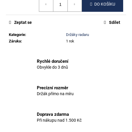
č
DO KOŠÍKU
cena:
u
j
e
Zeptat se
Sdílet
m
e
Kategorie
:
Držáky radaru
Záruka
:
1 rok
TREK
MADONE
GEN8
Rychlé doručení
SNÍŽENÝ
Obvykle do 3 dnů
O
2CM
500
Precizní rozměr
Kč
Držák přímo na míru
Doprava zdarma
Při nákupu nad 1.500 Kč