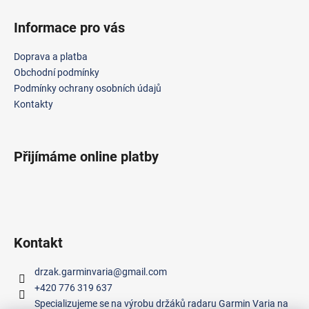
Z
á
Informace pro vás
p
a
Doprava a platba
t
Obchodní podmínky
í
Podmínky ochrany osobních údajů
Kontakty
Přijímáme online platby
Kontakt
drzak.garminvaria
@
gmail.com
+420 776 319 637
Specializujeme se na výrobu držáků radaru Garmin Varia na