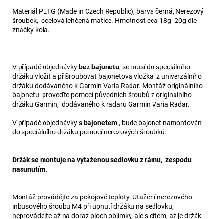
Materiál PETG (Made in Czech Republic), barva černá, Nerezový
šroubek, ocelová lehčená matice. Hmotnost cca 18g -20g dle
značky kola.
V případě objednávky
bez bajonetu
, se musí do speciálního
držáku vložit a přišroubovat bajonetová vložka z univerzálního
držáku dodávaného k Garmin Varia Radar. Montáž originálního
bajonetu proveďte pomocí původních šroubů z originálního
držáku Garmin, dodávaného k radaru Garmin Varia Radar.
V případě objednávky
s bajonetem
, bude bajonet namontován
do speciálního držáku pomocí nerezových šroubků.
Držák se montuje na vytaženou sedlovku z rámu, zespodu
nasunutím.
Montáž provádějte za pokojové teploty. Utažení nerezového
inbusového šroubu M4 při upnutí držáku na sedlovku,
neprovádejte až na doraz ploch objímky, ale s citem, až je držák