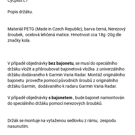
Cycplus L7
Popis držáku.
Materiál PETG (Made in Czech Republic), barva černá, Nerezový
šroubek, ocelová lehčená matice. Hmotnost cca 18g -20g dle
značky kola.
V případě objednávky
bez bajonetu
, se musí do speciálního
držáku vložit a přišroubovat bajonetová vložka z univerzálního
držáku dodávaného k Garmin Varia Radar. Montáž originálního
bajonetu proveďte pomocí původních šroubů z originálního
držáku Garmin, dodávaného k radaru Garmin Varia Radar.
V případě objednávky
s bajonetem
, bude bajonet namontován
do speciálního držáku pomocí nerezových šroubků.
Držák se montuje na vytaženou sedlovku z rámu, zespodu
nasunutím.