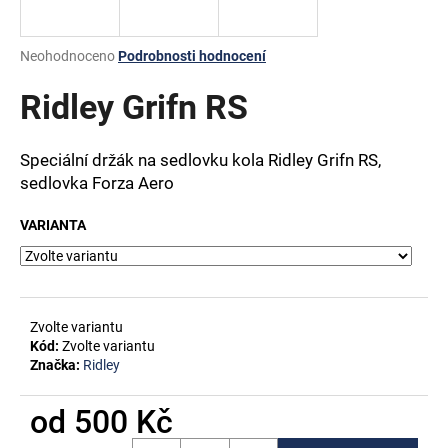
a
j
Průměrné
Neohodnoceno
Podrobnosti hodnocení
í
hodnocení
produktu
Ridley Grifn RS
t
je
?
0,0
z
Speciální držák na sedlovku kola Ridley Grifn RS,
5
sedlovka Forza Aero
hvězdiček.
VARIANTA
HLEDAT
D
Zvolte variantu
o
Kód:
Zvolte variantu
p
Značka:
Ridley
o
r
od
500 Kč
u
Měrná