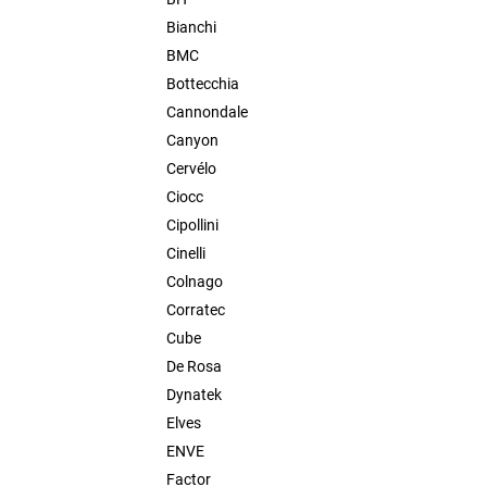
TREK MADONE GEN8
l
Bianchi
500 Kč
BMC
Bottecchia
Cannondale
Canyon
Cervélo
Ciocc
Cipollini
Cinelli
Colnago
Corratec
Cube
De Rosa
Dynatek
Elves
ENVE
Factor