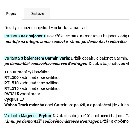
Popis
Diskuze
Držáky je možné objednat v několika variantách:
Varianta
Bez bajonetu
:
Do držáku se musí namontovat bajonet z orig
montuje na integrovanou sedlovku rámu, po demontáži
sedlového 
Varianta
S bajonetem Garmin Varia
:
Držák obsahuje bajonet Garmin.
po demontáži sedlového nástavce Bontrager.
Držák s bajonetovou v
TL300
zadní cyklosvítilna
RTL500
zadní radar se svítilnou
RTL510
zadní radar se svítilnou
RTL515
zadní radar se svítilnou
RVR315
zadní radar
Cycplus L7
Wahoo Track radar
bajonet Garmin lze použít, ale pootočení jde z tuha
Varianta
Magene - Bryton
:
Držák obsahuje o 90° pootočený bajonet 
rámu, po demontáži sedlového nástavce Bontrager.
Držák s otočeno