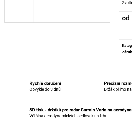
MERIDA REACTO GENERACE V
ISAAC MESON
Zvolt
500 Kč
500 Kč
od
Měrn
cena:
Kateg
Záru
Rychlé doručení
Precizní rozm
Obvykle do 3 dnů
Držák přímo na
3D tisk - držáků pro radar Garmin Varia na aerodyn
Většina aerodynamických sedlovek na trhu