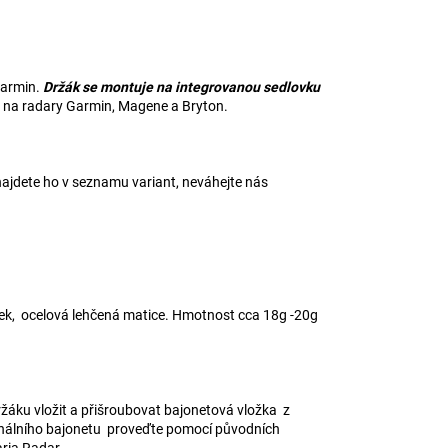
Garmin.
Držák se montuje na integrovanou sedlovku
t na radary Garmin, Magene a Bryton.
jdete ho v seznamu variant, neváhejte nás
bek, ocelová lehčená matice. Hmotnost cca 18g -20g
držáku vložit a přišroubovat bajonetová vložka z
inálního bajonetu proveďte pomocí původních
aria Radar.