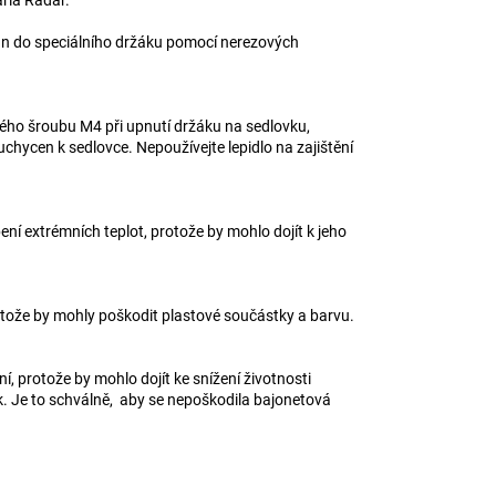
n do speciálního držáku pomocí nerezových
ého šroubu M4 při upnutí držáku na sedlovku,
uchycen k sedlovce. Nepoužívejte lepidlo na zajištění
í extrémních teplot, protože by mohlo dojít k jeho
tože by mohly poškodit plastové součástky a barvu.
 protože by mohlo dojít ke snížení životnosti
. Je to schválně, aby se nepoškodila bajonetová