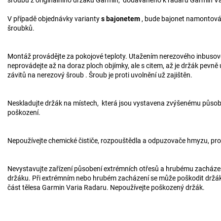
V případě objednávky varianty
s bajonetem
, bude bajonet namontová
šroubků.
Montáž provádějte za pokojové teploty. Utažením nerezového inbusov
neprovádejte až na doraz ploch objímky, ale s citem, až je držák pevně 
závitů na nerezový šroub . Šroub je proti uvolnění už zajištěn.
Neskladujte držák na místech, která jsou vystavena zvýšenému působen
poškození.
Nepoužívejte chemické čističe, rozpouštědla a odpuzovače hmyzu, pro
Nevystavujte zařízení působení extrémních otřesů a hrubému zacházení,
držáku. Při extrémním nebo hrubém zacházení se může poškodit držák
část tělesa Garmin Varia Radaru. Nepoužívejte poškozený držák.