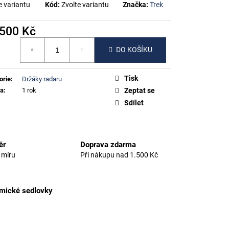
e variantu
Kód:
Zvolte variantu
Značka:
Trek
500 Kč
á
DO KOŠÍKU
Tisk
orie
:
Držáky radaru
ka
:
1 rok
Zeptat se
Sdílet
ěr
Doprava zdarma
 míru
Při nákupu nad 1.500 Kč
amické sedlovky