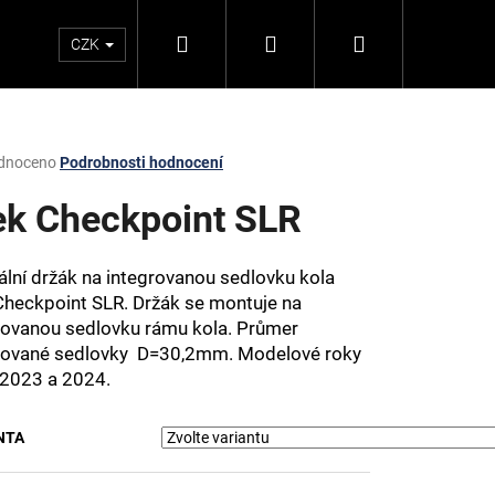
Hledat
Přihlášení
Nákupní
CZK
košík
rné
dnoceno
Podrobnosti hodnocení
ení
tu
ek Checkpoint SLR
ální držák na integrovanou sedlovku kola
Checkpoint SLR. Držák se montuje na
ček.
rovanou sedlovku rámu kola. Průmer
rované sedlovky D=30,2mm. Modelové roky
2023 a 2024.
Následující
NTA