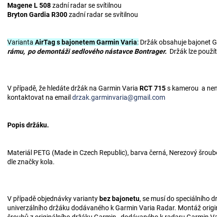
Magene L 508
zadní radar se svítilnou
Bryton Gardia R300
zadní radar se svítilnou
Varianta
AirTag s bajonetem Garmin Varia
:
Držák obsahuje bajonet 
rámu, po demontáži sedlového nástavce Bontrager.
Držák lze použí
V případě, že hledáte držák na Garmin Varia
RCT 715
s kamerou a nena
kontaktovat na email
drzak.garminvaria@gmail.com
Popis držáku.
Materiál PETG (Made in Czech Republic), barva černá, Nerezový šrou
dle značky kola.
V případě objednávky varianty
bez bajonetu
, se musí do speciálního 
univerzálního držáku dodávaného k Garmin Varia Radar. Montáž orig
šroubů z originálního držáku Garmin, dodávaného k radaru Garmin V