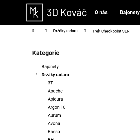
K
Přejít
na
o
O nás
Bajonety
obsah
Zpět
Zpět
š
do
do
í
Domů
Držáky radaru
Trek Checkpoint SLR
obchodu
obchodu
k
P
o
Kategorie
Přeskočit
s
kategorie
t
Bajonety
r
Držáky radaru
a
3T
n
Apache
n
Apidura
í
Argon 18
p
Aurum
a
Avona
n
Basso
e
BH