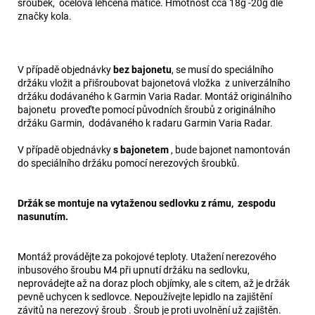
šroubek, ocelová lehčená matice. Hmotnost cca 18g -20g dle
značky kola.
V případě objednávky
bez bajonetu
, se musí do speciálního
držáku vložit a přišroubovat bajonetová vložka z univerzálního
držáku dodávaného k Garmin Varia Radar. Montáž originálního
bajonetu proveďte pomocí původních šroubů z originálního
držáku Garmin, dodávaného k radaru Garmin Varia Radar.
V případě objednávky
s bajonetem
, bude bajonet namontován
do speciálního držáku pomocí nerezových šroubků.
Držák se montuje na vytaženou sedlovku z rámu, zespodu
nasunutím.
Montáž provádějte za pokojové teploty. Utažení nerezového
inbusového šroubu M4 při upnutí držáku na sedlovku,
neprovádejte až na doraz ploch objímky, ale s citem, až je držák
pevně uchycen k sedlovce. Nepoužívejte lepidlo na zajištění
závitů na nerezový šroub . Šroub je proti uvolnění už zajištěn.