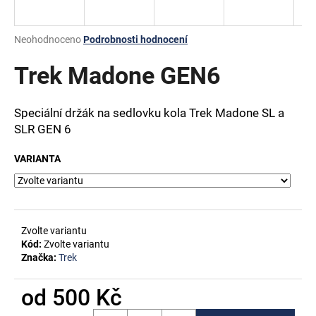
a
j
Průměrné
Neohodnoceno
Podrobnosti hodnocení
í
hodnocení
produktu
Trek Madone GEN6
t
je
?
0,0
z
Speciální držák na sedlovku kola Trek Madone SL a
5
SLR GEN 6
hvězdiček.
VARIANTA
HLEDAT
D
Zvolte variantu
o
Kód:
Zvolte variantu
p
Značka:
Trek
o
r
od
500 Kč
u
Měrná