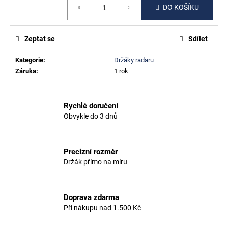
č
DO KOŠÍKU
cena:
u
j
e
Zeptat se
Sdílet
m
e
Kategorie
:
Držáky radaru
Záruka
:
1 rok
PINARELLO
GREVIL,
PARIS,
Rychlé doručení
GAN,
Obvykle do 3 dnů
F8,
F10
500
Precizní rozměr
Kč
Držák přímo na míru
Doprava zdarma
Při nákupu nad 1.500 Kč