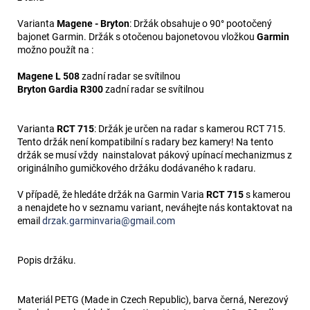
Varianta
Magene - Bryton
: Držák obsahuje o 90° pootočený
bajonet Garmin. Držák s otočenou bajonetovou vložkou
Garmin
možno použít na :
Magene L 508
zadní radar se svítilnou
Bryton Gardia R300
zadní radar se svítilnou
Varianta
RCT 715
: Držák je určen na radar s kamerou RCT 715.
Tento držák není kompatibilní s radary bez kamery! Na tento
držák se musí vždy nainstalovat pákový upínací mechanizmus z
originálního gumičkového držáku dodávaného k radaru.
V případě, že hledáte držák na Garmin Varia
RCT 715
s kamerou
a nenajdete ho v seznamu variant, neváhejte nás kontaktovat na
email
drzak.garminvaria@gmail.com
Popis držáku.
Materiál PETG (Made in Czech Republic), barva černá, Nerezový