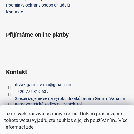
í
Podmínky ochrany osobních údajů
Kontakty
Přijímáme online platby
Kontakt
drzak.garminvaria
@
gmail.com
+420 776 319 637
Specializujeme se na výrobu držáků radaru Garmin Varia na
aerodynamické sedlovky jízdních kol.
Tento web používá soubory cookie. Dalším procházením
tohoto webu vyjadřujete souhlas s jejich používáním.. Více
Facebook
informací
zde
.