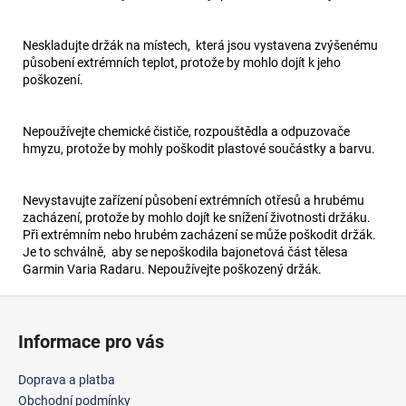
Neskladujte držák na místech, která jsou vystavena zvýšenému
působení extrémních teplot, protože by mohlo dojít k jeho
poškození.
Nepoužívejte chemické čističe, rozpouštědla a odpuzovače
hmyzu, protože by mohly poškodit plastové součástky a barvu.
Nevystavujte zařízení působení extrémních otřesů a hrubému
zacházení, protože by mohlo dojít ke snížení životnosti držáku.
Při extrémním nebo hrubém zacházení se může poškodit držák.
Je to schválně, aby se nepoškodila bajonetová část tělesa
Garmin Varia Radaru. Nepoužívejte poškozený držák.
Z
á
Informace pro vás
p
a
Doprava a platba
t
Obchodní podmínky