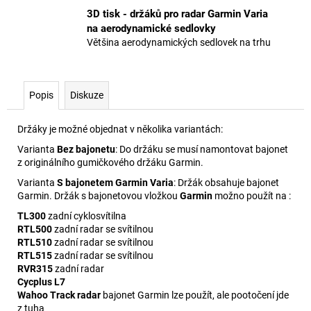
3D tisk - držáků pro radar Garmin Varia
na aerodynamické sedlovky
Většina aerodynamických sedlovek na trhu
Popis
Diskuze
Držáky je možné objednat v několika variantách:
Varianta
Bez bajonetu
: Do držáku se musí namontovat bajonet
z originálního gumičkového držáku Garmin.
Varianta
S bajonetem Garmin Varia
: Držák obsahuje bajonet
Garmin. Držák s bajonetovou vložkou
Garmin
možno použít na :
TL300
zadní cyklosvítilna
RTL500
zadní radar se svítilnou
RTL510
zadní radar se svítilnou
RTL515
zadní radar se svítilnou
RVR315
zadní radar
Cycplus L7
Wahoo Track radar
bajonet Garmin lze použít, ale pootočení jde
z tuha