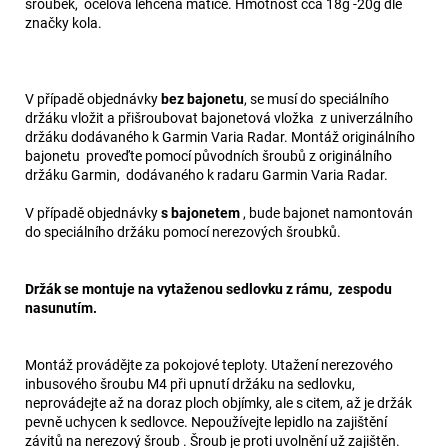
šroubek, ocelová lehčená matice. Hmotnost cca 18g -20g dle
značky kola.
V případě objednávky
bez bajonetu
, se musí do speciálního
držáku vložit a přišroubovat bajonetová vložka z univerzálního
držáku dodávaného k Garmin Varia Radar. Montáž originálního
bajonetu proveďte pomocí původních šroubů z originálního
držáku Garmin, dodávaného k radaru Garmin Varia Radar.
V případě objednávky
s bajonetem
, bude bajonet namontován
do speciálního držáku pomocí nerezových šroubků.
Držák se montuje na vytaženou sedlovku z rámu, zespodu
nasunutím.
Montáž provádějte za pokojové teploty. Utažení nerezového
inbusového šroubu M4 při upnutí držáku na sedlovku,
neprovádejte až na doraz ploch objímky, ale s citem, až je držák
pevně uchycen k sedlovce. Nepoužívejte lepidlo na zajištění
závitů na nerezový šroub . Šroub je proti uvolnění už zajištěn.