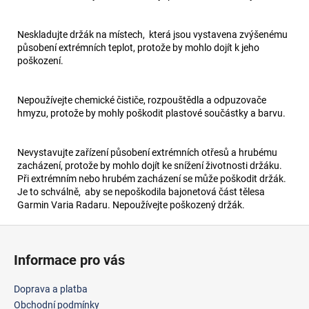
Neskladujte držák na místech, která jsou vystavena zvýšenému
působení extrémních teplot, protože by mohlo dojít k jeho
poškození.
Nepoužívejte chemické čističe, rozpouštědla a odpuzovače
hmyzu, protože by mohly poškodit plastové součástky a barvu.
Nevystavujte zařízení působení extrémních otřesů a hrubému
zacházení, protože by mohlo dojít ke snížení životnosti držáku.
Při extrémním nebo hrubém zacházení se může poškodit držák.
Je to schválně, aby se nepoškodila bajonetová část tělesa
Garmin Varia Radaru. Nepoužívejte poškozený držák.
Z
á
Informace pro vás
p
a
Doprava a platba
t
Obchodní podmínky