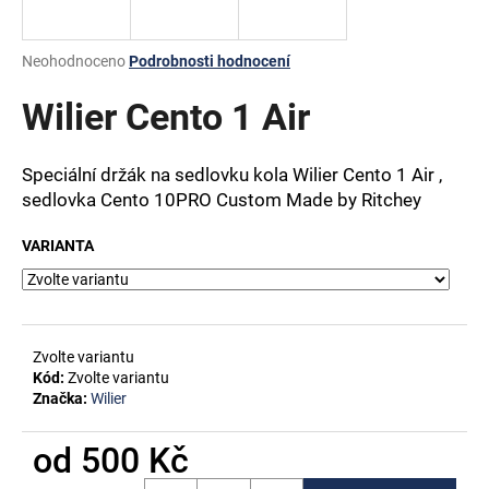
a
j
Průměrné
Neohodnoceno
Podrobnosti hodnocení
í
hodnocení
produktu
Wilier Cento 1 Air
t
je
?
0,0
z
Speciální držák na sedlovku kola Wilier Cento 1 Air ,
5
sedlovka Cento 10PRO Custom Made by Ritchey
hvězdiček.
VARIANTA
HLEDAT
D
Zvolte variantu
o
Kód:
Zvolte variantu
p
Značka:
Wilier
o
r
od
500 Kč
u
Měrná