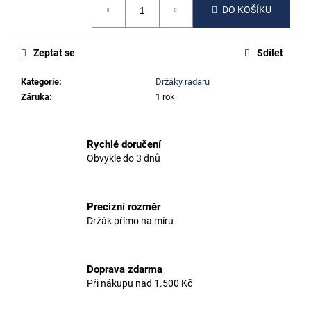
č
DO KOŠÍKU
cena:
u
j
e
Zeptat se
Sdílet
m
e
Kategorie
:
Držáky radaru
Záruka
:
1 rok
CERVÉLO
R5
Rychlé doručení
500
Obvykle do 3 dnů
Kč
Precizní rozměr
Držák přímo na míru
Doprava zdarma
Při nákupu nad 1.500 Kč