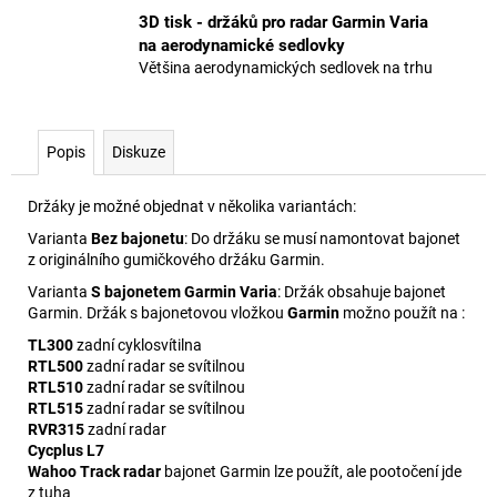
3D tisk - držáků pro radar Garmin Varia
na aerodynamické sedlovky
Většina aerodynamických sedlovek na trhu
Popis
Diskuze
Držáky je možné objednat v několika variantách:
Varianta
Bez bajonetu
: Do držáku se musí namontovat bajonet
z originálního gumičkového držáku Garmin.
Varianta
S bajonetem Garmin Varia
: Držák obsahuje bajonet
Garmin. Držák s bajonetovou vložkou
Garmin
možno použít na :
TL300
zadní cyklosvítilna
RTL500
zadní radar se svítilnou
RTL510
zadní radar se svítilnou
RTL515
zadní radar se svítilnou
RVR315
zadní radar
Cycplus L7
Wahoo Track radar
bajonet Garmin lze použít, ale pootočení jde
z tuha