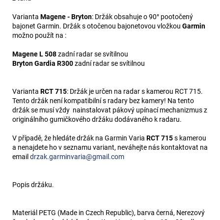
Varianta
Magene - Bryton
: Držák obsahuje o 90° pootočený
bajonet Garmin. Držák s otočenou bajonetovou vložkou
Garmin
možno použít na :
Magene L 508
zadní radar se svítilnou
Bryton Gardia R300
zadní radar se svítilnou
Varianta
RCT 715
: Držák je určen na radar s kamerou RCT 715.
Tento držák není kompatibilní s radary bez kamery! Na tento
držák se musí vždy nainstalovat pákový upínací mechanizmus z
originálního gumičkového držáku dodávaného k radaru.
V případě, že hledáte držák na Garmin Varia
RCT 715
s kamerou
a nenajdete ho v seznamu variant, neváhejte nás kontaktovat na
email
drzak.garminvaria@gmail.com
Popis držáku.
Materiál PETG (Made in Czech Republic), barva černá, Nerezový