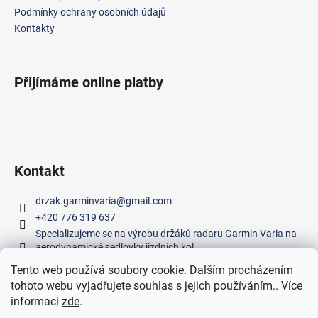
í
Podmínky ochrany osobních údajů
Kontakty
Přijímáme online platby
Kontakt
drzak.garminvaria
@
gmail.com
+420 776 319 637
Specializujeme se na výrobu držáků radaru Garmin Varia na
aerodynamické sedlovky jízdních kol.
Tento web používá soubory cookie. Dalším procházením
tohoto webu vyjadřujete souhlas s jejich používáním.. Více
Facebook
informací
zde
.